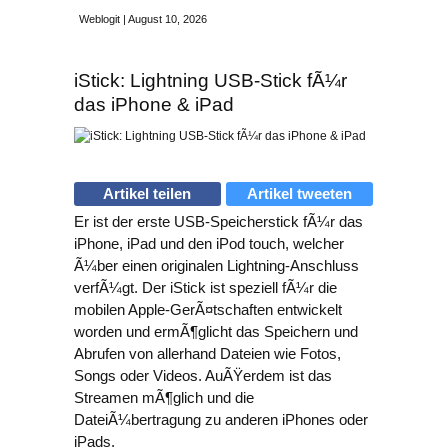
Weblogit | August 10, 2026
iStick: Lightning USB-Stick fÃ¼r
das iPhone & iPad
Artikel teilen
Artikel tweeten
Er ist der erste USB-Speicherstick fÃ¼r das
iPhone, iPad und den iPod touch, welcher
Ã¼ber einen originalen Lightning-Anschluss
verfÃ¼gt. Der iStick ist speziell fÃ¼r die
mobilen Apple-GerÃ¤tschaften entwickelt
worden und ermÃ¶glicht das Speichern und
Abrufen von allerhand Dateien wie Fotos,
Songs oder Videos. AuÃŸerdem ist das
Streamen mÃ¶glich und die
DateiÃ¼bertragung zu anderen iPhones oder
iPads.