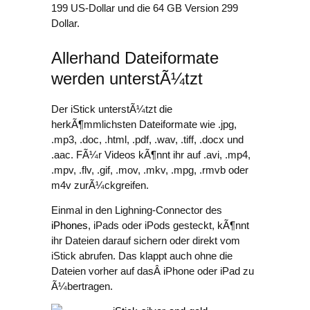
199 US-Dollar und die 64 GB Version 299
Dollar.
Allerhand Dateiformate
werden unterstÃ¼tzt
Der iStick unterstÃ¼tzt die
herkÃ¶mmlichsten Dateiformate wie .jpg,
.mp3, .doc, .html, .pdf, .wav, .tiff, .docx und
.aac. FÃ¼r Videos kÃ¶nnt ihr auf .avi, .mp4,
.mpv, .flv, .gif, .mov, .mkv, .mpg, .rmvb oder
m4v zurÃ¼ckgreifen.
Einmal in den Lighning-Connector des
iPhones
, iPads oder iPods gesteckt, kÃ¶nnt
ihr Dateien darauf sichern oder direkt vom
iStick abrufen. Das klappt auch ohne die
Dateien vorher auf dasÂ iPhone oder iPad zu
Ã¼bertragen.