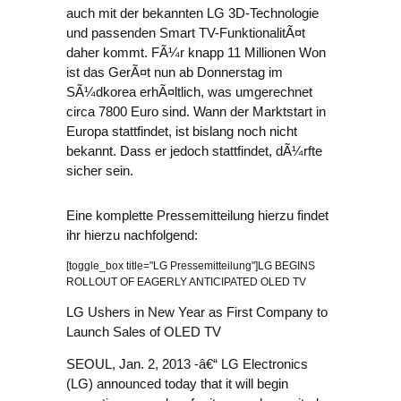
auch mit der bekannten LG 3D-Technologie
und passenden Smart TV-FunktionalitÃ¤t
daher kommt. FÃ¼r knapp 11 Millionen Won
ist das GerÃ¤t nun ab Donnerstag im
SÃ¼dkorea erhÃ¤ltlich, was umgerechnet
circa 7800 Euro sind. Wann der Marktstart in
Europa stattfindet, ist bislang noch nicht
bekannt. Dass er jedoch stattfindet, dÃ¼rfte
sicher sein.
Eine komplette Pressemitteilung hierzu findet
ihr hierzu nachfolgend:
[toggle_box title="LG Pressemitteilung"]LG BEGINS
ROLLOUT OF EAGERLY ANTICIPATED OLED TV
LG Ushers in New Year as First Company to
Launch Sales of OLED TV
SEOUL, Jan. 2, 2013 -â€“ LG Electronics
(LG) announced today that it will begin