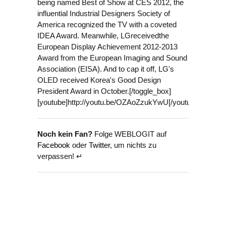
being named Best of Show at CES 2012, the
influential Industrial Designers Society of
America recognized the TV with a coveted
IDEA Award. Meanwhile, LGreceivedthe
European Display Achievement 2012-2013
Award from the European Imaging and Sound
Association (EISA). And to cap it off, LG's
OLED received Korea's Good Design
President Award in October.[/toggle_box]
[youtube]http://youtu.be/OZAoZzukYwU[/youtube]
Noch kein Fan?
Folge WEBLOGIT auf
Facebook
oder
Twitter
, um nichts zu
verpassen! ↵