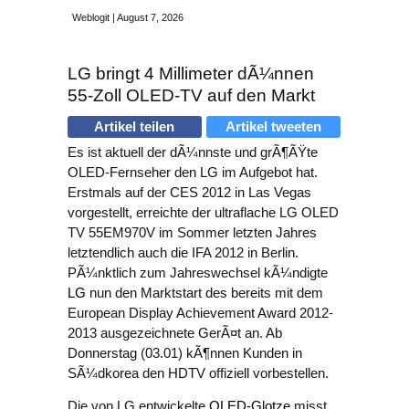
Weblogit | August 7, 2026
LG bringt 4 Millimeter dÃ¼nnen
55-Zoll OLED-TV auf den Markt
Artikel teilen
Artikel tweeten
Es ist aktuell der dÃ¼nnste und grÃ¶ÃŸte
OLED-Fernseher den LG im Aufgebot hat.
Erstmals auf der CES 2012 in Las Vegas
vorgestellt, erreichte der ultraflache LG OLED
TV 55EM970V im Sommer letzten Jahres
letztendlich auch die IFA 2012 in Berlin.
PÃ¼nktlich zum Jahreswechsel kÃ¼ndigte
LG
nun den Marktstart des bereits mit dem
European Display Achievement Award 2012-
2013 ausgezeichnete GerÃ¤t an. Ab
Donnerstag (03.01) kÃ¶nnen Kunden in
SÃ¼dkorea den HDTV offiziell vorbestellen.
Die von LG entwickelte
OLED-Glotze
misst