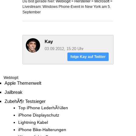
Du bist gerade hier:
Weblogit
>
Hersteller
>
Microsoft
>
Livestream: Windows Phone-Event in New York am 5.
September
Kay
03.09.2012, 15:20 Uhr
folge Kay auf Twitter
Weblogit
Apple Themenwelt
Jailbreak
ZubehÃ¶r Testsieger
Top iPhone LederhÃ¼llen
iPhone Displayschutz
Lightning Kabel
iPhone Bike-Halterungen