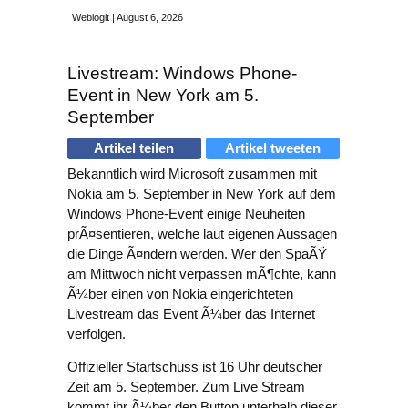
Weblogit | August 6, 2026
Livestream: Windows Phone-
Event in New York am 5.
September
Artikel teilen
Artikel tweeten
Bekanntlich wird Microsoft zusammen mit
Nokia am 5. September in New York auf dem
Windows Phone-Event einige Neuheiten
prÃ¤sentieren, welche laut eigenen Aussagen
die Dinge Ã¤ndern werden. Wer den SpaÃŸ
am Mittwoch nicht verpassen mÃ¶chte, kann
Ã¼ber einen von Nokia eingerichteten
Livestream das Event Ã¼ber das Internet
verfolgen.
Offizieller Startschuss ist 16 Uhr deutscher
Zeit am 5. September. Zum Live Stream
kommt ihr Ã¼ber den Button unterhalb dieser