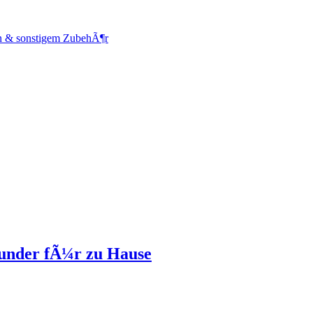
en & sonstigem ZubehÃ¶r
ounder fÃ¼r zu Hause