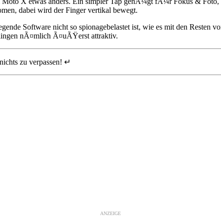
m Moto X etwas anders. Ein simpler Tap genÃ¼gt fÃ¼r Fokus & Foto, 
en, dabei wird der Finger vertikal bewegt.
iegende Software nicht so spionagebelastet ist, wie es mit den Resten 
lingen nÃ¤mlich Ã¤uÃŸerst attraktiv.
nichts zu verpassen! ↵
ANZEIGE