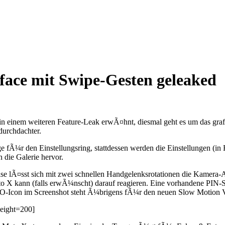
ace mit Swipe-Gesten geleaked
n einem weiteren Feature-Leak erwÃ¤hnt, diesmal geht es um das grafi
 durchdachter.
e fÃ¼r den Einstellungsring, stattdessen werden die Einstellungen (in
 die Galerie hervor.
ise lÃ¤sst sich mit zwei schnellen Handgelenksrotationen die Kamera-A
oto X kann (falls erwÃ¼nscht) darauf reagieren. Eine vorhandene PIN-
LO-Icon im Screenshot steht Ã¼brigens fÃ¼r den neuen Slow Motion
eight=200]