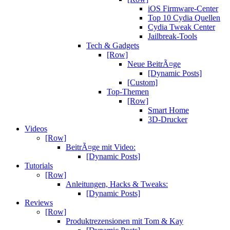
iOS Firmware-Center
Top 10 Cydia Quellen
Cydia Tweak Center
Jailbreak-Tools
Tech & Gadgets
[Row]
Neue BeitrÃ¤ge
[Dynamic Posts]
[Custom]
Top-Themen
[Row]
Smart Home
3D-Drucker
Videos
[Row]
BeitrÃ¤ge mit Video:
[Dynamic Posts]
Tutorials
[Row]
Anleitungen, Hacks & Tweaks:
[Dynamic Posts]
Reviews
[Row]
Produktrezensionen mit Tom & Kay