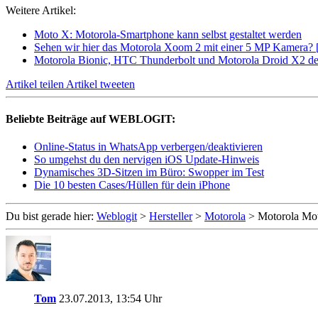
Weitere Artikel:
Moto X: Motorola-Smartphone kann selbst gestaltet werden
Sehen wir hier das Motorola Xoom 2 mit einer 5 MP Kamera? 
Motorola Bionic, HTC Thunderbolt und Motorola Droid X2 d
Artikel teilen
Artikel tweeten
Beliebte Beiträge auf WEBLOGIT:
Online-Status in WhatsApp verbergen/deaktivieren
So umgehst du den nervigen iOS Update-Hinweis
Dynamisches 3D-Sitzen im Büro: Swopper im Test
Die 10 besten Cases/Hüllen für dein iPhone
Du bist gerade hier:
Weblogit
>
Hersteller
>
Motorola
>
Motorola Mot
Tom
23.07.2013, 13:54 Uhr