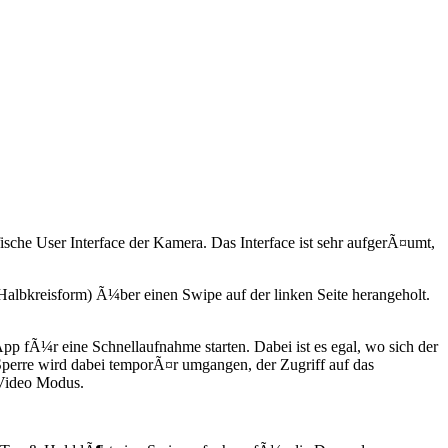
sche User Interface der Kamera. Das Interface ist sehr aufgerÃ¤umt,
 Halbkreisform) Ã¼ber einen Swipe auf der linken Seite herangeholt.
pp fÃ¼r eine Schnellaufnahme starten. Dabei ist es egal, wo sich der
Sperre wird dabei temporÃ¤r umgangen, der Zugriff auf das
 Video Modus.