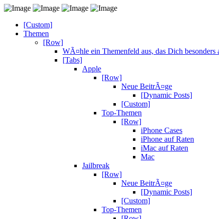
[Custom]
Themen
[Row]
WÃ¤hle ein Themenfeld aus, das Dich besonders a
[Tabs]
Apple
[Row]
Neue BeitrÃ¤ge
[Dynamic Posts]
[Custom]
Top-Themen
[Row]
iPhone Cases
iPhone auf Raten
iMac auf Raten
Mac
Jailbreak
[Row]
Neue BeitrÃ¤ge
[Dynamic Posts]
[Custom]
Top-Themen
[Row]