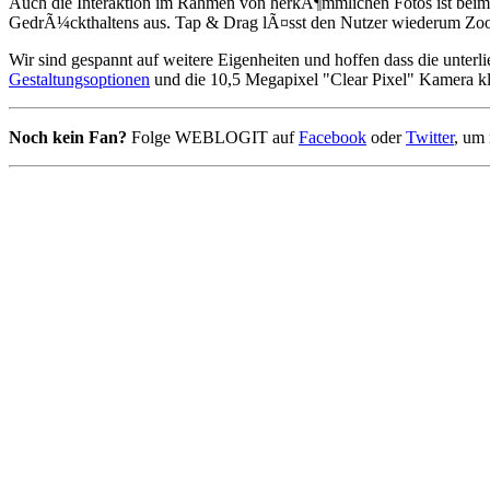
Auch die Interaktion im Rahmen von herkÃ¶mmlichen Fotos ist bei
GedrÃ¼ckthaltens aus. Tap & Drag lÃ¤sst den Nutzer wiederum Zoom
Wir sind gespannt auf weitere Eigenheiten und hoffen dass die unterl
Gestaltungsoptionen
und die 10,5 Megapixel "Clear Pixel" Kamera k
Noch kein Fan?
Folge WEBLOGIT auf
Facebook
oder
Twitter
, um 