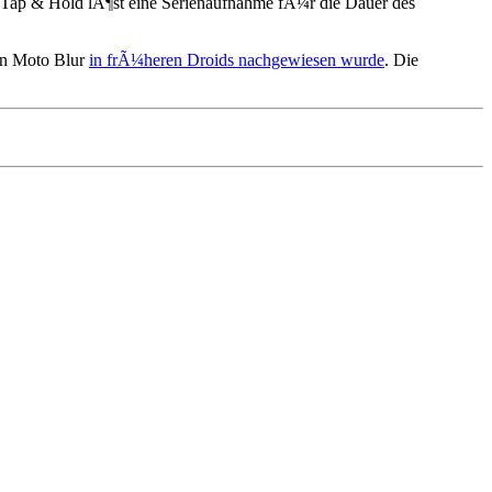
Tap & Hold lÃ¶st eine Serienaufnahme fÃ¼r die Dauer des
von Moto Blur
in frÃ¼heren Droids nachgewiesen wurde
. Die