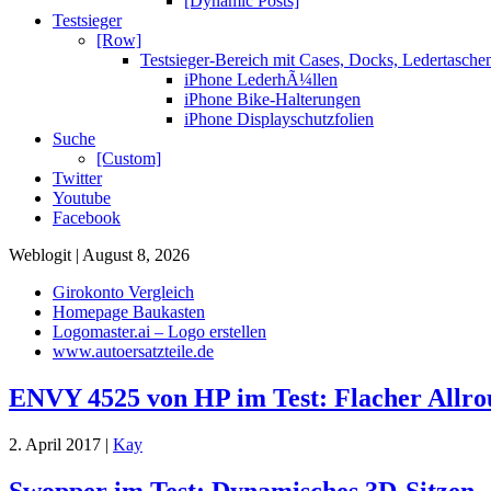
[Dynamic Posts]
Testsieger
[Row]
Testsieger-Bereich mit Cases, Docks, Ledertasch
iPhone LederhÃ¼llen
iPhone Bike-Halterungen
iPhone Displayschutzfolien
Suche
[Custom]
Twitter
Youtube
Facebook
Weblogit | August 8, 2026
Girokonto Vergleich
Homepage Baukasten
Logomaster.ai – Logo erstellen
www.autoersatzteile.de
ENVY 4525 von HP im Test: Flacher Allr
2. April 2017 |
Kay
Swopper im Test: Dynamisches 3D-Sitzen