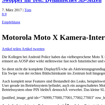
7. März 2017 |
Tom
8.9
Empfehlung
Motorola Moto X Kamera-Interf
Artikel teilen
Artikel tweeten
Die Kollegen bei Android Police haben das vielbesprochene Moto X i
erinnert an AOSP aber wirkt stellenweise fast noch futuristischer und
So dient nicht die komplette DisplayflÃ¤che als Aktivierungsgrundlag
Ein Swipe von der rechten Bildschirmkante ins Zentrum holt hingegen
Auch komplett neue Features sind Bestandteil des Leaks, beispielswe
User gerade im Betriebssystem befindet, auch ein ausgeschaltetes M
Betriebssystem ohne PIN bleibtÂ dennochÂ verwehrt. Das kleine S
[justified_image_grid ids="76999,77000,77001,77002,77003" row_h