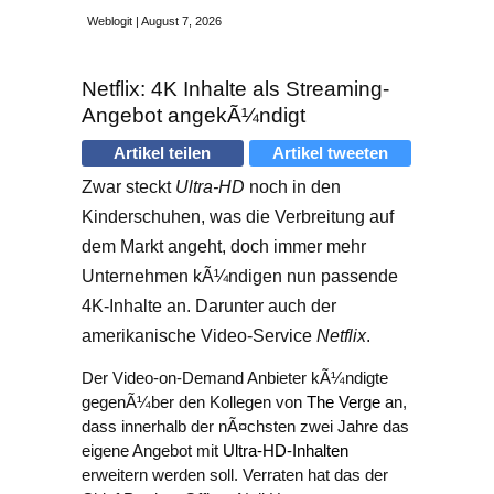
Weblogit | August 7, 2026
Netflix: 4K Inhalte als Streaming-
Angebot angekÃ¼ndigt
Artikel teilen
Artikel tweeten
Zwar steckt
Ultra-HD
noch in den
Kinderschuhen, was die Verbreitung auf
dem Markt angeht, doch immer mehr
Unternehmen kÃ¼ndigen nun passende
4K-Inhalte an. Darunter auch der
amerikanische Video-Service
Netflix
.
Der Video-on-Demand Anbieter kÃ¼ndigte
gegenÃ¼ber den Kollegen von
The Verge
an,
dass innerhalb der nÃ¤chsten zwei Jahre das
eigene Angebot mit
Ultra-HD-Inhalten
erweitern werden soll. Verraten hat das der