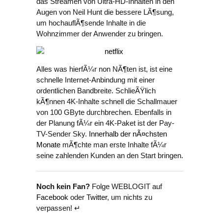
das Streamen von Ultra-HD-Inhalten in den
Augen von Neil Hunt die bessere LÃ¶sung,
um hochauflÃ¶sende Inhalte in die
Wohnzimmer der Anwender zu bringen.
Alles was hierfÃ¼r non NÃ¶ten ist, ist eine
schnelle Internet-Anbindung mit einer
ordentlichen Bandbreite. SchlieÃŸlich
kÃ¶nnen 4K-Inhalte schnell die Schallmauer
von 100 GByte durchbrechen. Ebenfalls in
der Planung fÃ¼r ein 4K-Paket ist der Pay-
TV-Sender Sky.
Innerhalb der nÃ¤chsten
Monate
mÃ¶chte man erste Inhalte fÃ¼r
seine zahlenden Kunden an den Start bringen.
Noch kein Fan?
Folge WEBLOGIT auf
Facebook
oder
Twitter
, um nichts zu
verpassen! ↵