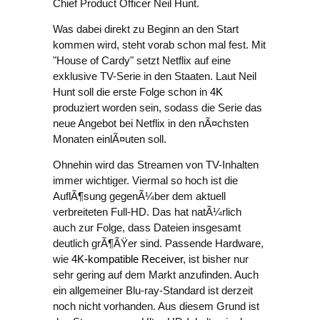
Chief Product Officer Neil Hunt.
Was dabei direkt zu Beginn an den Start
kommen wird, steht vorab schon mal fest. Mit
"House of Cardy" setzt Netflix auf eine
exklusive TV-Serie in den Staaten. Laut Neil
Hunt soll die erste Folge schon in
4K
produziert worden sein, sodass die Serie das
neue Angebot bei Netflix in den nÃ¤chsten
Monaten einlÃ¤uten soll.
Ohnehin wird das Streamen von TV-Inhalten
immer wichtiger. Viermal so hoch ist die
AuflÃ¶sung gegenÃ¼ber dem aktuell
verbreiteten Full-HD. Das hat natÃ¼rlich
auch zur Folge, dass Dateien insgesamt
deutlich grÃ¶ÃŸer sind. Passende Hardware,
wie
4K-kompatible Receiver
, ist bisher nur
sehr gering auf dem Markt anzufinden. Auch
ein allgemeiner Blu-ray-Standard ist derzeit
noch nicht vorhanden. Aus diesem Grund ist