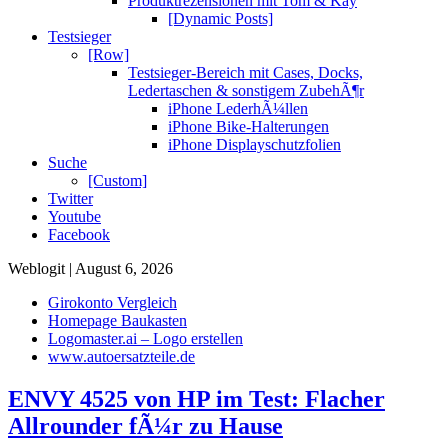
Produktrezensionen mit Tom & Kay
[Dynamic Posts]
Testsieger
[Row]
Testsieger-Bereich mit Cases, Docks,
Ledertaschen & sonstigem ZubehÃ¶r
iPhone LederhÃ¼llen
iPhone Bike-Halterungen
iPhone Displayschutzfolien
Suche
[Custom]
Twitter
Youtube
Facebook
Weblogit | August 6, 2026
Girokonto Vergleich
Homepage Baukasten
Logomaster.ai – Logo erstellen
www.autoersatzteile.de
ENVY 4525 von HP im Test: Flacher
Allrounder fÃ¼r zu Hause