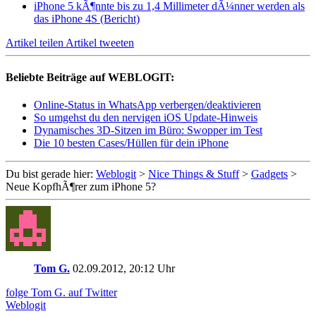
iPhone 5 kÃ¶nnte bis zu 1,4 Millimeter dÃ¼nner werden als
das iPhone 4S (Bericht)
Artikel teilen
Artikel tweeten
Beliebte Beiträge auf WEBLOGIT:
Online-Status in WhatsApp verbergen/deaktivieren
So umgehst du den nervigen iOS Update-Hinweis
Dynamisches 3D-Sitzen im Büro: Swopper im Test
Die 10 besten Cases/Hüllen für dein iPhone
Du bist gerade hier:
Weblogit
>
Nice Things & Stuff
>
Gadgets
>
Neue KopfhÃ¶rer zum iPhone 5?
Tom G.
02.09.2012, 20:12 Uhr
folge Tom G. auf Twitter
Weblogit