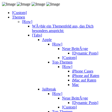
[Custom]
Themen
[Row]
WÃ¤hle ein Themenfeld aus, das Dich
besonders anspricht:
[Tabs]
Apple
[Row]
Neue BeitrÃ¤ge
[Dynamic Posts]
[Custom]
Top-Themen
[Row]
iPhone Cases
iPhone auf Raten
iMac auf Raten
Mac
Jailbreak
[Row]
Neue BeitrÃ¤ge
[Dynamic Posts]
[Custom]
Top-Themen