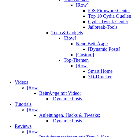
[Row]
iOS Firmware-Center
Top 10 Cydia Quellen
Cydia Tweak Center
Jailbreak-Tools
Tech & Gadgets
[Row]
Neue BeitrÃ¤ge
[Dynamic Posts]
[Custom]
Top-Themen
[Row]
Smart Home
3D-Drucker
Videos
[Row]
BeitrÃ¤ge mit Video:
[Dynamic Posts]
Tutorials
[Row]
Anleitungen, Hacks & Tweaks:
[Dynamic Posts]
Reviews
[Row]