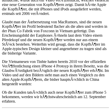
auftauchte, wurde auch ein Video verÃ¶ffentlicht, welches vielleicht
eine neue Generation von KopfhÃ¶rern zeigt. Damit hÃ¤tte Apple
die KopfhÃ¶rer, die mit iPhones und iPods ausgeliefert werden,
erstmals seit 2006 verÃ¤ndert.
Glaubt man der Ãœbersetzung von MacRumors, sind die neuen
KopfhÃ¶rer im Profil bedeutend flacher als die alten und werden in
der Phax Co Fabrik von Foxconn in Vietnam gefertigt. Das
Erscheinungsbild der Earphones Ã¤hneln laut dem Video einem
Pferdekopf und die neuen KopfhÃ¶rer werden nur aus einem
StÃ¼ck bestehen. Weiterhin wird gesagt, dass die KopfhÃ¶rer im
Apple-typischen Design kleiner und angenehmer zu tragen sind als
die bisherige Variante.
Die Vietnamesen von Tinhte hatten bereits 2010 vor der offiziellen
VerÃ¶ffentlichung einen iPhone 4 Protoyp in ihrem Beseitz, was die
GlaubwÃ¼rdigkeit bezÃ¼glich der neuen KopfhÃ¶rer erhÃ¶ht. Im
Video und auf den Bildern sieht man auch einen Vergleich zu den
alten Apple-KopfhÃ¶rern, die bisher hauptsÃ¤chlich in China
hergestellt wurden:
Ob die Kunden tatsÃ¤chlich auch neue KopfhÃ¶rer zum iPhone 5
bekommen, werden wir hÃ¶chstwahrscheinlich am 12. September
erfahren.