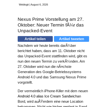
Weblogit | August 6, 2026
Nexus Prime Vorstellung am 27.
Oktober: Neuer Termin fÃ¼r das
Unpacked-Event
Artikel teilen
Artikel tweeten
Nachdem wir heute bereits darÃ¼ber
berichtet haben, dass am 11. Oktober nicht
das Unpacked-Event stattfinden wird, gibt es
nun den neuen Termin zu verkÃ¼nden. Am
27. Oktober wird nun die nÃ¤chste
Generation des Google-Betriebssystems
Android 4.0 und das Samsung Nexus Prime
vorgstellt.
Der vermeintlich iPhone-Killer mit dem neuen
Android 4.0 alias Ice Cream Sandwich
an
Bord, wird auÃŸerdem eine neue Location
bekommen. Nicht wie bisher geplant in Sand