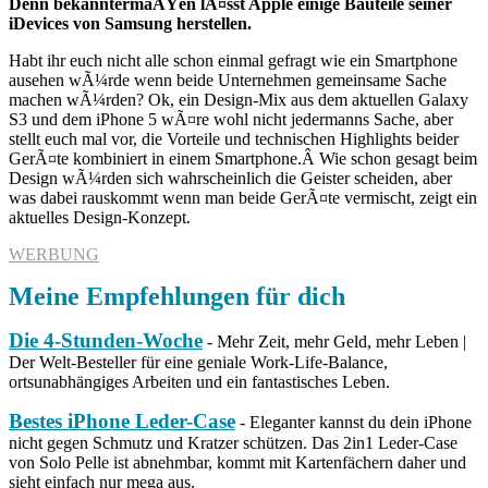
Denn bekanntermaÃŸen lÃ¤sst Apple einige Bauteile seiner
iDevices von Samsung herstellen.
Habt ihr euch nicht alle schon einmal gefragt wie ein Smartphone
ausehen wÃ¼rde wenn beide Unternehmen gemeinsame Sache
machen wÃ¼rden? Ok, ein Design-Mix aus dem aktuellen Galaxy
S3 und dem iPhone 5 wÃ¤re wohl nicht jedermanns Sache, aber
stellt euch mal vor, die Vorteile und technischen Highlights beider
GerÃ¤te kombiniert in einem Smartphone.Â Wie schon gesagt beim
Design wÃ¼rden sich wahrscheinlich die Geister scheiden, aber
was dabei rauskommt wenn man beide GerÃ¤te vermischt, zeigt ein
aktuelles Design-Konzept.
WERBUNG
Meine Empfehlungen für dich
Die 4-Stunden-Woche
- Mehr Zeit, mehr Geld, mehr Leben |
Der Welt-Besteller für eine geniale Work-Life-Balance,
ortsunabhängiges Arbeiten und ein fantastisches Leben.
Bestes iPhone Leder-Case
- Eleganter kannst du dein iPhone
nicht gegen Schmutz und Kratzer schützen. Das 2in1 Leder-Case
von Solo Pelle ist abnehmbar, kommt mit Kartenfächern daher und
sieht einfach nur mega aus.