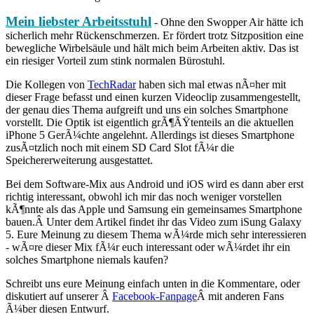
Mein liebster Arbeitsstuhl
- Ohne den Swopper Air hätte ich
sicherlich mehr Rückenschmerzen. Er fördert trotz Sitzposition eine
bewegliche Wirbelsäule und hält mich beim Arbeiten aktiv. Das ist
ein riesiger Vorteil zum stink normalen Bürostuhl.
Die Kollegen von
TechRadar
haben sich mal etwas nÃ¤her mit
dieser Frage befasst und einen kurzen Videoclip zusammengestellt,
der genau dies Thema aufgreift und uns ein solches Smartphone
vorstellt. Die Optik ist eigentlich grÃ¶ÃŸtenteils an die aktuellen
iPhone 5 GerÃ¼chte angelehnt. Allerdings ist dieses Smartphone
zusÃ¤tzlich noch mit einem SD Card Slot fÃ¼r die
Speichererweiterung ausgestattet.
Bei dem Software-Mix aus Android und iOS wird es dann aber erst
richtig interessant, obwohl ich mir das noch weniger vorstellen
kÃ¶nnte als das Apple und Samsung ein gemeinsames Smartphone
bauen.Â Unter dem Artikel findet ihr das Video zum iSung Galaxy
5. Eure Meinung zu diesem Thema wÃ¼rde mich sehr interessieren
- wÃ¤re dieser Mix fÃ¼r euch interessant oder wÃ¼rdet ihr ein
solches Smartphone niemals kaufen?
Schreibt uns eure Meinung einfach unten in die Kommentare, oder
diskutiert auf unserer Â
Facebook-Fanpage
Â mit anderen Fans
Ã¼ber diesen Entwurf.