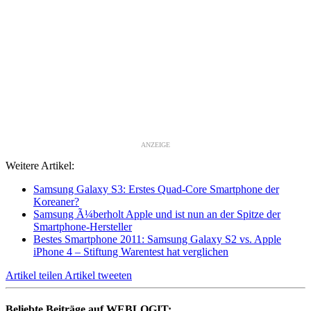
ANZEIGE
Weitere Artikel:
Samsung Galaxy S3: Erstes Quad-Core Smartphone der
Koreaner?
Samsung Ã¼berholt Apple und ist nun an der Spitze der
Smartphone-Hersteller
Bestes Smartphone 2011: Samsung Galaxy S2 vs. Apple
iPhone 4 – Stiftung Warentest hat verglichen
Artikel teilen
Artikel tweeten
Beliebte Beiträge auf WEBLOGIT: