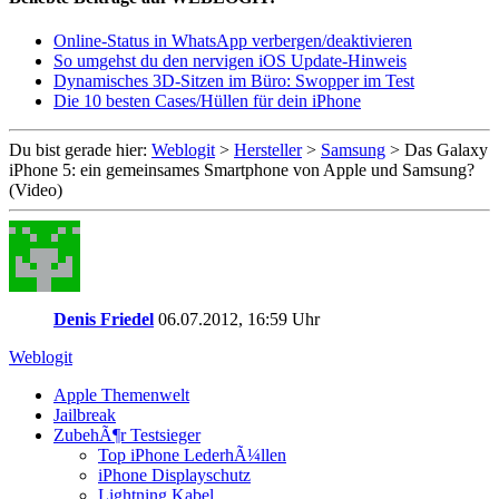
Online-Status in WhatsApp verbergen/deaktivieren
So umgehst du den nervigen iOS Update-Hinweis
Dynamisches 3D-Sitzen im Büro: Swopper im Test
Die 10 besten Cases/Hüllen für dein iPhone
Du bist gerade hier:
Weblogit
>
Hersteller
>
Samsung
>
Das Galaxy
iPhone 5: ein gemeinsames Smartphone von Apple und Samsung?
(Video)
Denis Friedel
06.07.2012, 16:59 Uhr
Weblogit
Apple Themenwelt
Jailbreak
ZubehÃ¶r Testsieger
Top iPhone LederhÃ¼llen
iPhone Displayschutz
Lightning Kabel