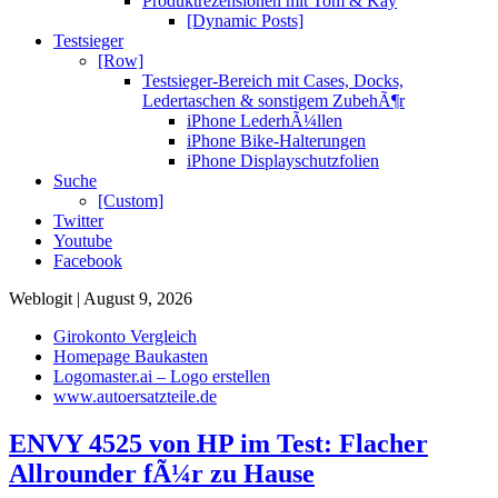
Produktrezensionen mit Tom & Kay
[Dynamic Posts]
Testsieger
[Row]
Testsieger-Bereich mit Cases, Docks,
Ledertaschen & sonstigem ZubehÃ¶r
iPhone LederhÃ¼llen
iPhone Bike-Halterungen
iPhone Displayschutzfolien
Suche
[Custom]
Twitter
Youtube
Facebook
Weblogit | August 9, 2026
Girokonto Vergleich
Homepage Baukasten
Logomaster.ai – Logo erstellen
www.autoersatzteile.de
ENVY 4525 von HP im Test: Flacher
Allrounder fÃ¼r zu Hause