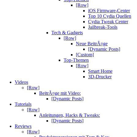
[Row]
iOS Firmware-Center
Top 10 Cydia Quellen
Cydia Tweak Center
Jailbreak-Tools
Tech & Gadgets
[Row]
Neue BeitrÃ¤ge
[Dynamic Posts]
[Custom]
Top-Themen
[Row]
Smart Home
3D-Drucker
Videos
[Row]
BeitrÃ¤ge mit Video:
[Dynamic Posts]
Tutorials
[Row]
Anleitungen, Hacks & Tweaks:
[Dynamic Posts]
Reviews
[Row]