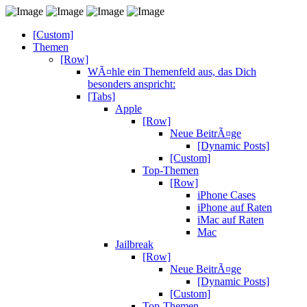
[Custom]
Themen
[Row]
WÃ¤hle ein Themenfeld aus, das Dich
besonders anspricht:
[Tabs]
Apple
[Row]
Neue BeitrÃ¤ge
[Dynamic Posts]
[Custom]
Top-Themen
[Row]
iPhone Cases
iPhone auf Raten
iMac auf Raten
Mac
Jailbreak
[Row]
Neue BeitrÃ¤ge
[Dynamic Posts]
[Custom]
Top-Themen