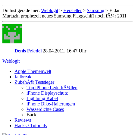
Du bist gerade hier:
Weblogit
>
Hersteller
>
Samsung
>
Eldar
Murtazin prophezeit neues Samsung Flaggschiff noch fÃ¼r 2011
Denis Friedel
28.04.2011, 16:47 Uhr
Weblogit
Apple Themenwelt
Jailbreak
ZubehÃ¶r Testsieger
Top iPhone LederhÃ¼llen
iPhone Displayschutz
Lightning Kabel
iPhone Bike-Halterungen
Wasserdichte Cases
Back
Reviews
Hacks / Tutorials