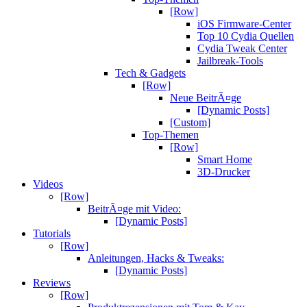
[Row]
iOS Firmware-Center
Top 10 Cydia Quellen
Cydia Tweak Center
Jailbreak-Tools
Tech & Gadgets
[Row]
Neue BeitrÃ¤ge
[Dynamic Posts]
[Custom]
Top-Themen
[Row]
Smart Home
3D-Drucker
Videos
[Row]
BeitrÃ¤ge mit Video:
[Dynamic Posts]
Tutorials
[Row]
Anleitungen, Hacks & Tweaks:
[Dynamic Posts]
Reviews
[Row]