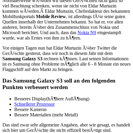
Normalerweise wÃ¼rden wir diesen GerÃ¼chten nicht ganz so
viel Beachtung schenken, wenn sie nicht von Eldar Murtazin
kommen wÃ¼rden.Â Eldar Murtazin, Chefredakteur des bekannten
Mobilfunkportals
Mobile Review
, ist allerdings fÃ¼r seine guten
Quellen innerhalb der Unternehmen bekannt. So hat er, vor allen
anderen, bereits Ã¼ber den Zusammenschluss von Nokia und
Microsoft berichtet. Und auch, dass das
Nokia N9
eingestampft
wurde, war als Erstes von ihm zu hÃ¶ren.
Vor einigen Tagen nun hat Eldar Murtazin Ã¼ber Twitter die
GerÃ¼chte gestreut, dass wir noch in diesem Jahr mit dem
Samsung Galaxy S3
rechnen kÃ¶nnen. Laut seinen Informationen
ist es Samsung ohne Probleme mÃ¶glich alle 6 - 8 Monate ein neues
Flaggschiff auf den Markt zu bringen.
Das Samsung Galaxy S3 soll an den folgenden
Punkten verbessert werden
Besseres Display(hÃ¶here AuflÃ¶sung)
Schnellerer Prozessor
Bessere Kameras
Bessere Materialien (mehr Metall)
Das sind zwar sehr allgemeine Angaben, aber wie gesagt, es handelt
sich hier um GerÃ¼chte die nicht offiziell bestÃ¤tigt sind.