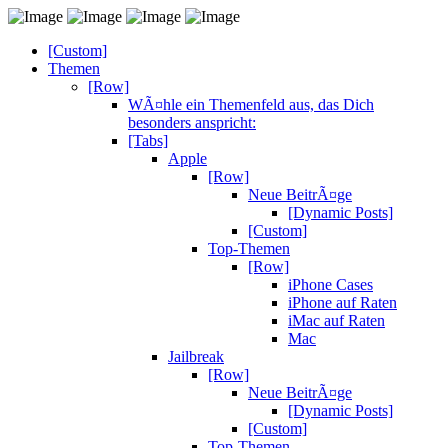
[Custom]
Themen
[Row]
WÃ¤hle ein Themenfeld aus, das Dich
besonders anspricht:
[Tabs]
Apple
[Row]
Neue BeitrÃ¤ge
[Dynamic Posts]
[Custom]
Top-Themen
[Row]
iPhone Cases
iPhone auf Raten
iMac auf Raten
Mac
Jailbreak
[Row]
Neue BeitrÃ¤ge
[Dynamic Posts]
[Custom]
Top-Themen