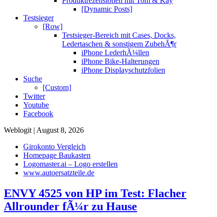
Produktrezensionen mit Tom & Kay
[Dynamic Posts]
Testsieger
[Row]
Testsieger-Bereich mit Cases, Docks,
Ledertaschen & sonstigem ZubehÃ¶r
iPhone LederhÃ¼llen
iPhone Bike-Halterungen
iPhone Displayschutzfolien
Suche
[Custom]
Twitter
Youtube
Facebook
Weblogit | August 8, 2026
Girokonto Vergleich
Homepage Baukasten
Logomaster.ai – Logo erstellen
www.autoersatzteile.de
ENVY 4525 von HP im Test: Flacher
Allrounder fÃ¼r zu Hause