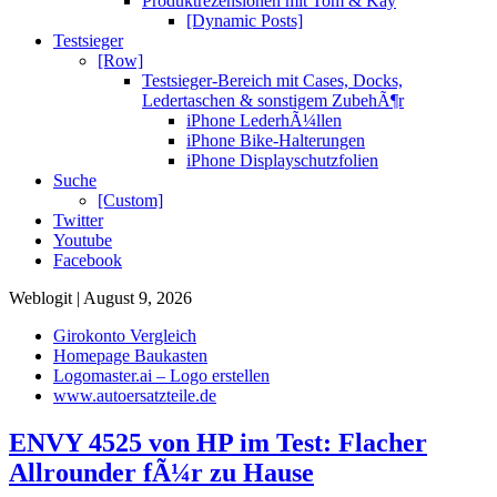
Produktrezensionen mit Tom & Kay
[Dynamic Posts]
Testsieger
[Row]
Testsieger-Bereich mit Cases, Docks,
Ledertaschen & sonstigem ZubehÃ¶r
iPhone LederhÃ¼llen
iPhone Bike-Halterungen
iPhone Displayschutzfolien
Suche
[Custom]
Twitter
Youtube
Facebook
Weblogit | August 9, 2026
Girokonto Vergleich
Homepage Baukasten
Logomaster.ai – Logo erstellen
www.autoersatzteile.de
ENVY 4525 von HP im Test: Flacher
Allrounder fÃ¼r zu Hause