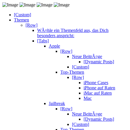
[Custom]
Themen
[Row]
WÃ¤hle ein Themenfeld aus, das Dich
besonders anspricht:
[Tabs]
Apple
[Row]
Neue BeitrÃ¤ge
[Dynamic Posts]
[Custom]
Top-Themen
[Row]
iPhone Cases
iPhone auf Raten
iMac auf Raten
Mac
Jailbreak
[Row]
Neue BeitrÃ¤ge
[Dynamic Posts]
[Custom]
Top-Themen