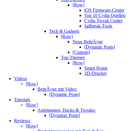
[Row]
iOS Firmware-Center
Top 10 Cydia Quellen
Cydia Tweak Center
Jailbreak-Tools
Tech & Gadgets
[Row]
Neue BeitrÃ¤ge
[Dynamic Posts]
[Custom]
Top-Themen
[Row]
Smart Home
3D-Drucker
Videos
[Row]
BeitrÃ¤ge mit Video:
[Dynamic Posts]
Tutorials
[Row]
Anleitungen, Hacks & Tweaks:
[Dynamic Posts]
Reviews
[Row]