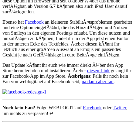
diese Option im Browser und seit Oktober Ã¼ber das iPhone
verfÃ¼gbar, ab Version 6.7 kÃ¶nnen also auch iPad-User darauf
zurÃ¼ckgreifen.
Ebenso hat
Facebook
an kleineren StabilitÃ¤tsproblemen gearbeitet
und eine Option eingefÃ¼hrt, die das HinzufÃ¼gen und Nutzen
von Smileys in den eigenen Postings erlaubt. Um diese nutzen und
hinzufÃ¼gen zu kÃ¶nnen, findet ihr in der App jetzt einen Button
in der unteren Ecke des Textfeldes. Ãœber diesen kÃ¶nnt ihr
letztlich aus einer groÃŸen Auswahl an Emojis ein passendes
Gesicht je nach GefÃ¼hlslage in eure BeitrÃ¤ge einfÃ¼gen.
Das Update kÃ¶nnt ihr euch wie immer direkt Ã¼ber den App
Store herunterladen und installieren. Ãœber
diesen Link
gelangt ihr
zur Facebook-App im App Store.
Ãœbrigens
: Falls ihr noch kein
Fan von weblogit.net auf Facebook seid,
na dann aber ran
.
Noch kein Fan?
Folge WEBLOGIT auf
Facebook
oder
Twitter
,
um nichts zu verpassen! ↵