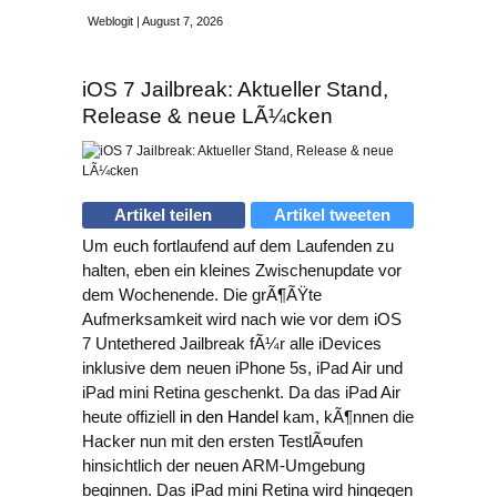
Weblogit | August 7, 2026
iOS 7 Jailbreak: Aktueller Stand,
Release & neue LÃ¼cken
Artikel teilen
Artikel tweeten
Um euch fortlaufend auf dem Laufenden zu
halten, eben ein kleines Zwischenupdate vor
dem Wochenende. Die grÃ¶ÃŸte
Aufmerksamkeit wird nach wie vor dem
iOS
7 Untethered Jailbreak
fÃ¼r alle iDevices
inklusive dem neuen iPhone 5s, iPad Air und
iPad mini Retina geschenkt. Da das iPad Air
heute offiziell
in den Handel
kam, kÃ¶nnen die
Hacker nun mit den ersten TestlÃ¤ufen
hinsichtlich der neuen ARM-Umgebung
beginnen. Das iPad mini Retina wird hingegen