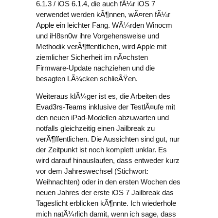
6.1.3 / iOS 6.1.4, die auch fÃ¼r iOS 7
verwendet werden kÃ¶nnen, wÃ¤ren fÃ¼r
Apple ein leichter Fang. WÃ¼rden Winocm
und iH8sn0w ihre Vorgehensweise und
Methodik verÃ¶ffentlichen, wird Apple mit
ziemlicher Sicherheit im nÃ¤chsten
Firmware-Update nachziehen und die
besagten LÃ¼cken schlieÃŸen.
Weiteraus klÃ¼ger ist es, die Arbeiten des
Evad3rs-Teams
inklusive der TestlÃ¤ufe mit
den neuen iPad-Modellen abzuwarten und
notfalls gleichzeitig einen Jailbreak zu
verÃ¶ffentlichen. Die Aussichten sind gut, nur
der Zeitpunkt ist noch komplett unklar. Es
wird darauf hinauslaufen, dass entweder kurz
vor dem Jahreswechsel (Stichwort:
Weihnachten) oder in den ersten Wochen des
neuen Jahres der erste iOS 7 Jailbreak das
Tageslicht erblicken kÃ¶nnte. Ich wiederhole
mich natÃ¼rlich damit, wenn ich sage, dass