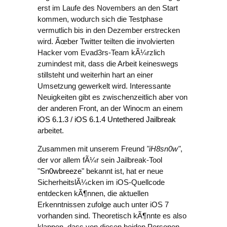
erst im Laufe des Novembers an den Start
kommen, wodurch sich die Testphase
vermutlich bis in den Dezember erstrecken
wird. Ãœber Twitter teilten die involvierten
Hacker vom Evad3rs-Team kÃ¼rzlich
zumindest mit, dass die Arbeit keineswegs
stillsteht und weiterhin hart an einer
Umsetzung gewerkelt wird. Interessante
Neuigkeiten gibt es zwischenzeitlich aber von
der anderen Front, an der Winocm an einem
iOS 6.1.3 / iOS 6.1.4 Untethered Jailbreak
arbeitet.
Zusammen mit unserem Freund
"iH8sn0w"
,
der vor allem fÃ¼r sein Jailbreak-Tool
"
Sn0wbreeze
" bekannt ist, hat er neue
SicherheitslÃ¼cken im iOS-Quellcode
entdecken kÃ¶nnen, die aktuellen
Erkenntnissen zufolge auch unter iOS 7
vorhanden sind. Theoretisch kÃ¶nnte es also
klappen, dass von diesen beiden Personen