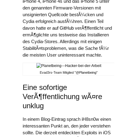
iPhone 4, iPhone 4s und das iPhone 5 unter
den genannten Firmware-Versionen mit
unsignierten Quellcode bestÃ¼cken und
Cydia erfolgreich ausfÃ¼hren. Einen Teil
davon hatte er
auf GitHub
verÃ¶ffentlicht und
ermÃ¶glichte uns testweise das Installieren
des Cydia-Stores. Allerdings mit einigen
StabilitÃ¤tsproblemen, was die Sache fÃ¼r
die meisten User uninteressant machte.
Evad3rs-Team Mitglied "@
Planetbeing
"
Eine sofortige
VerÃ¶ffentlichung wÃ¤re
unklug
In einem Blog-Eintrag sprach iH8sn0w einen
interessanten Punkt an, den jeder verstehen
sollte. Die derzeit entdeckten Exploits in iOS