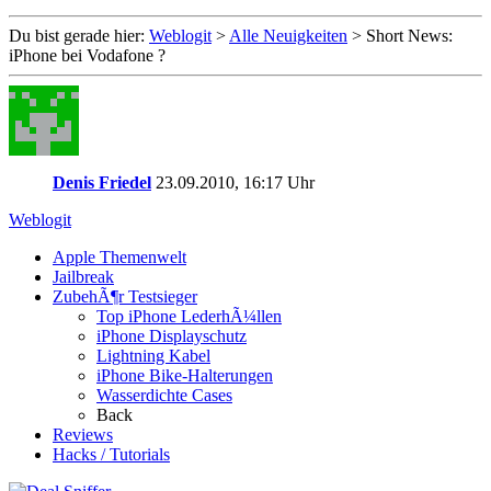
Du bist gerade hier:
Weblogit
>
Alle Neuigkeiten
>
Short News:
iPhone bei Vodafone ?
Denis Friedel
23.09.2010, 16:17 Uhr
Weblogit
Apple Themenwelt
Jailbreak
ZubehÃ¶r Testsieger
Top iPhone LederhÃ¼llen
iPhone Displayschutz
Lightning Kabel
iPhone Bike-Halterungen
Wasserdichte Cases
Back
Reviews
Hacks / Tutorials