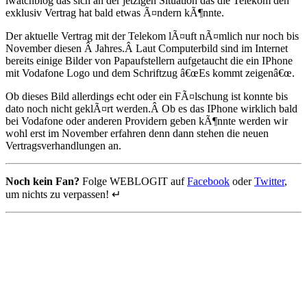
iwatchblog das sich an der jetzigen Situation das die Telekom den
exklusiv Vertrag hat bald etwas Ã¤ndern kÃ¶nnte.
Der aktuelle Vertrag mit der Telekom lÃ¤uft nÃ¤mlich nur noch bis
November diesen Â Jahres.Â Laut Computerbild sind im Internet
bereits einige Bilder von Papaufstellern aufgetaucht die ein IPhone
mit Vodafone Logo und dem Schriftzug â€œEs kommt zeigenâ€œ.
Ob dieses Bild allerdings echt oder ein FÃ¤lschung ist konnte bis
dato noch nicht geklÃ¤rt werden.Â Ob es das IPhone wirklich bald
bei Vodafone oder anderen Providern geben kÃ¶nnte werden wir
wohl erst im November erfahren denn dann stehen die neuen
Vertragsverhandlungen an.
Noch kein Fan?
Folge WEBLOGIT auf
Facebook
oder
Twitter
,
um nichts zu verpassen! ↵