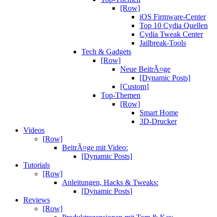
[Row]
iOS Firmware-Center
Top 10 Cydia Quellen
Cydia Tweak Center
Jailbreak-Tools
Tech & Gadgets
[Row]
Neue BeitrÃ¤ge
[Dynamic Posts]
[Custom]
Top-Themen
[Row]
Smart Home
3D-Drucker
Videos
[Row]
BeitrÃ¤ge mit Video:
[Dynamic Posts]
Tutorials
[Row]
Anleitungen, Hacks & Tweaks:
[Dynamic Posts]
Reviews
[Row]