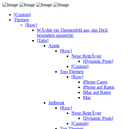
[Custom]
Themen
[Row]
WÃ¤hle ein Themenfeld aus, das Dich
besonders anspricht:
[Tabs]
Apple
[Row]
Neue BeitrÃ¤ge
[Dynamic Posts]
[Custom]
Top-Themen
[Row]
iPhone Cases
iPhone auf Raten
iMac auf Raten
Mac
Jailbreak
[Row]
Neue BeitrÃ¤ge
[Dynamic Posts]
[Custom]
Top-Themen