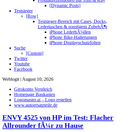
Produktrezensionen mit Tom & Kay
[Dynamic Posts]
Testsieger
[Row]
Testsieger-Bereich mit Cases, Docks,
Ledertaschen & sonstigem ZubehÃ¶r
iPhone LederhÃ¼llen
iPhone Bike-Halterungen
iPhone Displayschutzfolien
Suche
[Custom]
Twitter
Youtube
Facebook
Weblogit | August 10, 2026
Girokonto Vergleich
Homepage Baukasten
Logomaster.ai – Logo erstellen
www.autoersatzteile.de
ENVY 4525 von HP im Test: Flacher
Allrounder fÃ¼r zu Hause